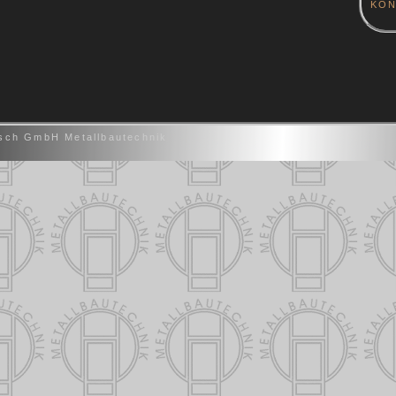
KON
sch GmbH Metallbautechnik