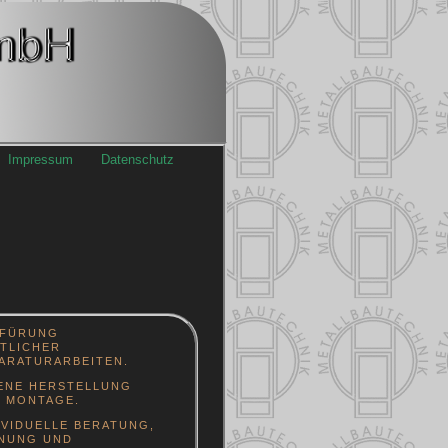
Impressum
Datenschutz
SFÜRUNG
TLICHER
ARATURARBEITEN.
ENE HERSTELLUNG
 MONTAGE.
IVIDUELLE BERATUNG,
NUNG UND