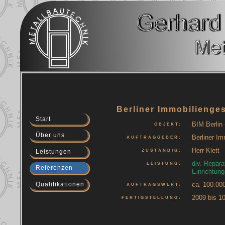
Berliner Immobilienges
Start
BIM Berlin
OBJEKT:
Über uns
Berliner Im
AUFTRAGGEBER:
Herr Klett
Leistungen
ZUSTÄNDIG:
div. Repara
LEISTUNG:
Referenzen
Einrichtung
Qualifikationen
ca. 100.000
AUFTRAGSWERT:
2009 bis 1
FERTIGSTELLUNG: